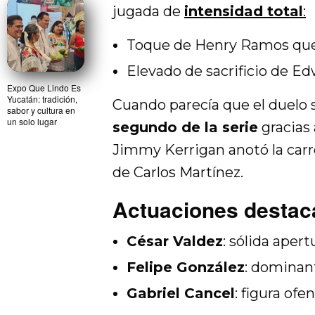
jugada de
intensidad total
:
Toque de Henry Ramos que 
Elevado de sacrificio de E
Expo Que Lindo Es
Yucatán: tradición,
Cuando parecía que el duelo s
sabor y cultura en
un solo lugar
segundo de la serie
gracias 
Jimmy Kerrigan anotó la carrer
de Carlos Martínez.
Actuaciones destaca
César Valdez
: sólida aper
Felipe González
: dominant
Gabriel Cancel
: figura of