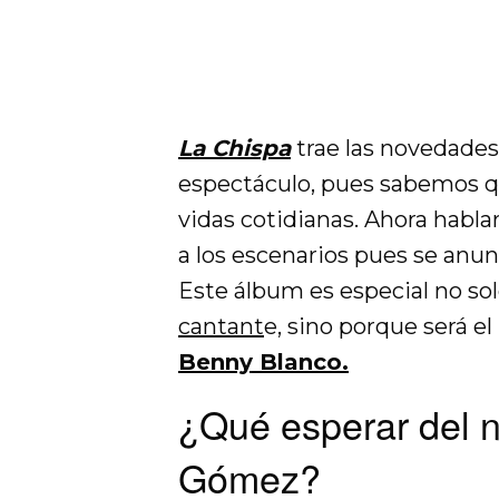
La Chispa
trae las novedades
espectáculo, pues sabemos q
vidas cotidianas. Ahora habla
a los escenarios pues se anu
Este álbum es especial no so
cantant
e, sino porque será e
Benny Blanco.
¿Qué esperar del 
Gómez?