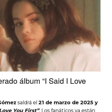
rado álbum “I Said I Love
 Gómez
saldrá el
21 de marzo de 2025 y
 Love You First”
. Los fanáticos ya están