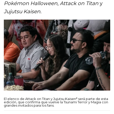
Pokémon Halloween
,
Attack on Titan
y
Jujutsu Kaisen
.
El elenco de Attack on Titan y Jujutsu Kaisen* será parte de esta
edición, que confirma que vuelve la Tsunami Terror y Magia con
grandes invitados para los fans.