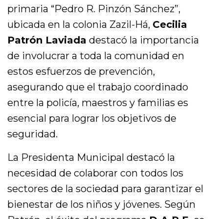
p
primaria “Pedro R. Pinzón Sánchez”,
r
ubicada en la colonia Zazil-Há,
Cecilia
o
Patrón Laviada
destacó la importancia
d
de involucrar a toda la comunidad en
u
estos esfuerzos de prevención,
c
asegurando que el trabajo coordinado
t
entre la policía, maestros y familias es
o
esencial para lograr los objetivos de
r
d
seguridad.
e
La Presidenta Municipal destacó la
a
necesidad de colaborar con todos los
u
sectores de la sociedad para garantizar el
d
bienestar de los niños y jóvenes. Según
i