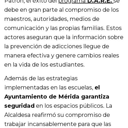
Patrón, el éxito del
programa
D.A.R.E.
se
o
debe en gran parte al compromiso de los
maestros, autoridades, medios de
comunicación y las propias familias. Estos
actores aseguran que la información sobre
la prevención de adicciones llegue de
manera efectiva y genere cambios reales
en la vida de los estudiantes.
Además de las estrategias
implementadas en las escuelas,
el
Ayuntamiento de Mérida garantiza
seguridad
en los espacios públicos. La
Alcaldesa reafirmó su compromiso de
trabajar incansablemente para que las