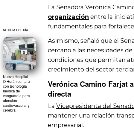
La Senadora Verónica Camino 
organización
entre la iniciat
fundamentales para fortalece
NOTICIA DEL DÍA
Asimismo, señaló que el Sen
cercano a las necesidades de
condiciones que permitan atra
crecimiento del sector terciar
Nuevo Hospital
O’Horán contará
Verónica Camino Farjat 
con tecnología
médica de
directa
vanguardia para
atención
La
Vicepresidenta del Senad
cardiovascular y
cerebral
mantener una relación trans
empresarial.