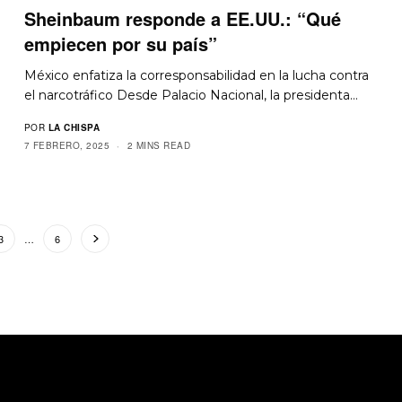
Sheinbaum responde a EE.UU.: “Qué
empiecen por su país”
México enfatiza la corresponsabilidad en la lucha contra
el narcotráfico Desde Palacio Nacional, la presidenta…
POR
LA CHISPA
7 FEBRERO, 2025
2 MINS READ
3
…
6