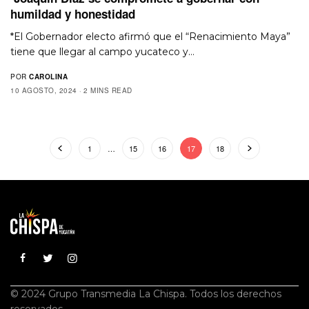
humildad y honestidad
*El Gobernador electo afirmó que el “Renacimiento Maya”
tiene que llegar al campo yucateco y…
POR
CAROLINA
10 AGOSTO, 2024
2 MINS READ
1
…
15
16
17
18
© 2024 Grupo Transmedia La Chispa. Todos los derechos