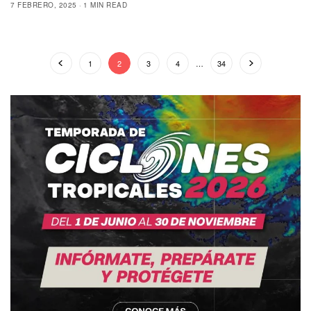
7 FEBRERO, 2025
1 MIN READ
1
2
3
4
…
34